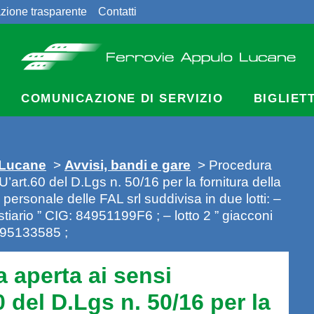
zione trasparente
Contatti
COMUNICAZIONE DI SERVIZIO
BIGLIET
 Lucane
>
Avvisi, bandi e gare
> Procedura
U’art.60 del D.Lgs n. 50/16 per la fornitura della
 personale delle FAL srl suddivisa in due lotti: –
stiario ” CIG: 84951199F6 ; – lotto 2 ” giacconi
8495133585 ;
 aperta ai sensi
0 del D.Lgs n. 50/16 per la