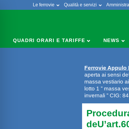
Le ferrovie
Qualità e servizi
Amministra
Skip
to
content
QUADRI ORARI E TARIFFE
NEWS
Ferrovie Appulo
aperta ai sensi de
massa vestiario ai
lotto 1 ” massa ve
invernali ” CIG: 
Procedura
deU’art.6