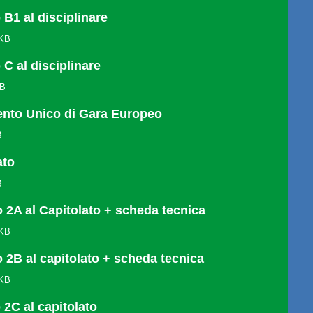
 B1 al disciplinare
 KB
 C al disciplinare
KB
nto Unico di Gara Europeo
B
ato
B
o 2A al Capitolato + scheda tecnica
 KB
o 2B al capitolato + scheda tecnica
 KB
 2C al capitolato