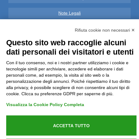
Note Legali
Privacy
Rifiuta cookie non necessari ✕
Questo sito web raccoglie alcuni
Informative GDPR (679/2016)
dati personali dei visitatori e utenti
Reclami
Con il tuo consenso, noi e i nostri partner utilizziamo i cookie e
tecnologie simili per archiviare, accedere ed elaborare i dati
Rimborsi ed Indennizzi
personali come, ad esempio, la visita al sito web o la
personalizzazione degli annunci. Poiché rispettiamo il tuo diritto
alla privacy, è possibile scegliere di non consentire alcuni tipi di
Contatti
cookie. Clicca su preferenze GDPR per saperne di più.
Visualizza la Cookie Policy Completa
Azienda certificata UNI EN ISO 9001:2015
ACCETTA TUTTO