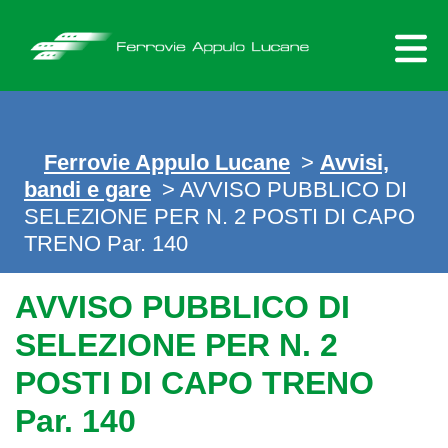
Skip
to
content
Ferrovie Appulo Lucane
>
Avvisi,
bandi e gare
> AVVISO PUBBLICO DI
SELEZIONE PER N. 2 POSTI DI CAPO
TRENO Par. 140
AVVISO PUBBLICO DI
SELEZIONE PER N. 2
POSTI DI CAPO TRENO
Par. 140