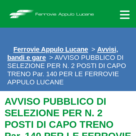
Skip
to
content
Ferrovie Appulo Lucane
>
Avvisi,
bandi e gare
> AVVISO PUBBLICO DI
SELEZIONE PER N. 2 POSTI DI CAPO
TRENO Par. 140 PER LE FERROVIE
APPULO LUCANE
AVVISO PUBBLICO DI
SELEZIONE PER N. 2
POSTI DI CAPO TRENO