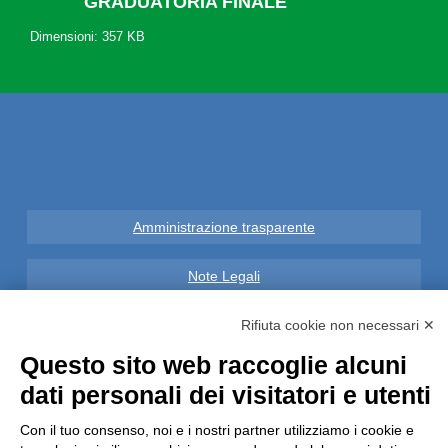
GRADUATORIA FINALE
Dimensioni: 357 KB
Amministrazione trasparente
Note Legali
Privacy
Rifiuta cookie non necessari ✕
Questo sito web raccoglie alcuni
Informative GDPR (679/2016)
dati personali dei visitatori e utenti
Reclami
Con il tuo consenso, noi e i nostri partner utilizziamo i cookie e