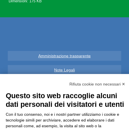
Dimensioni: 175 KB
Amministrazione trasparente
Note Legali
Privacy
Rifiuta cookie non necessari ✕
Questo sito web raccoglie alcuni
Informative GDPR (679/2016)
dati personali dei visitatori e utenti
Reclami
Con il tuo consenso, noi e i nostri partner utilizziamo i cookie e
tecnologie simili per archiviare, accedere ed elaborare i dati
personali come, ad esempio, la visita al sito web o la
Rimborsi ed Indennizzi