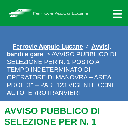
Skip
to
content
Ferrovie Appulo Lucane
>
Avvisi,
bandi e gare
> AVVISO PUBBLICO DI
SELEZIONE PER N. 1 POSTO A
TEMPO INDETERMINATO DI
OPERATORE DI MANOVRA – AREA
PROF. 3^ – PAR. 123 VIGENTE CCNL
AUTOFERROTRANVIERI
AVVISO PUBBLICO DI
SELEZIONE PER N. 1