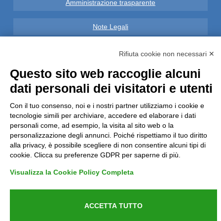
Amministrazione trasparente
Note Legali
Privacy
Rifiuta cookie non necessari ✕
Questo sito web raccoglie alcuni
Informative GDPR (679/2016)
dati personali dei visitatori e utenti
Reclami
Con il tuo consenso, noi e i nostri partner utilizziamo i cookie e
tecnologie simili per archiviare, accedere ed elaborare i dati
Rimborsi ed Indennizzi
personali come, ad esempio, la visita al sito web o la
personalizzazione degli annunci. Poiché rispettiamo il tuo diritto
alla privacy, è possibile scegliere di non consentire alcuni tipi di
Contatti
cookie. Clicca su preferenze GDPR per saperne di più.
Visualizza la Cookie Policy Completa
Azienda certificata UNI EN ISO 9001:2015
ACCETTA TUTTO