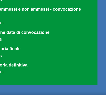
KB
ammessi e non ammessi - convocazione
 KB
one data di convocazione
KB
oria finale
KB
ria definitiva
 KB