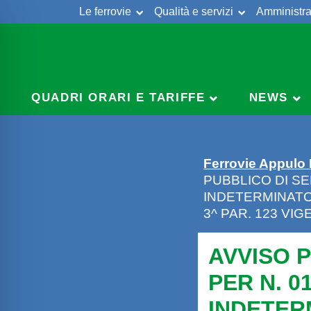
Le ferrovie
Qualità e servizi
Amministra
Skip
to
content
QUADRI ORARI E TARIFFE
NEWS
Ferrovie Appulo
PUBBLICO DI SE
INDETERMINATO
3^ PAR. 123 V
AVVISO 
PER N. 0
INDETER