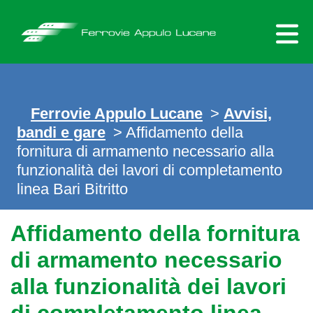
Skip
to
content
Ferrovie Appulo Lucane
>
Avvisi,
bandi e gare
> Affidamento della
fornitura di armamento necessario alla
funzionalità dei lavori di completamento
linea Bari Bitritto
Affidamento della fornitura
di armamento necessario
alla funzionalità dei lavori