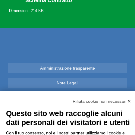
Schema Contratto
Dimensioni: 214 KB
Amministrazione trasparente
Note Legali
Privacy
Rifiuta cookie non necessari ✕
Questo sito web raccoglie alcuni
Informative GDPR (679/2016)
dati personali dei visitatori e utenti
Reclami
Con il tuo consenso, noi e i nostri partner utilizziamo i cookie e