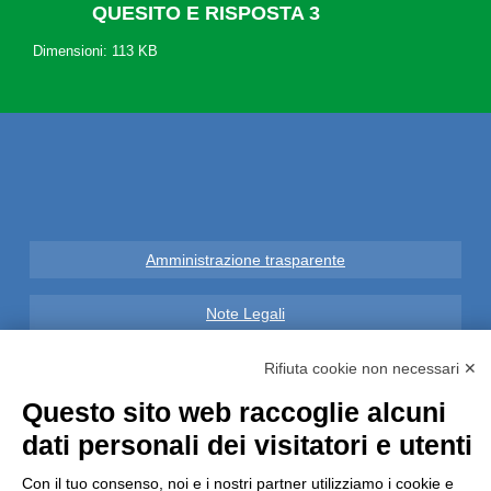
QUESITO E RISPOSTA 3
Dimensioni: 113 KB
Amministrazione trasparente
Note Legali
Privacy
Rifiuta cookie non necessari ✕
Questo sito web raccoglie alcuni
Informative GDPR (679/2016)
dati personali dei visitatori e utenti
Reclami
Con il tuo consenso, noi e i nostri partner utilizziamo i cookie e