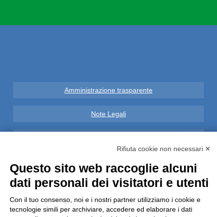
Amministrazione trasparente
Note Legali
Privacy
Rifiuta cookie non necessari ✕
Informative GDPR (679/2016)
Questo sito web raccoglie alcuni
dati personali dei visitatori e utenti
Reclami
Con il tuo consenso, noi e i nostri partner utilizziamo i cookie e
Rimborsi ed Indennizzi
tecnologie simili per archiviare, accedere ed elaborare i dati