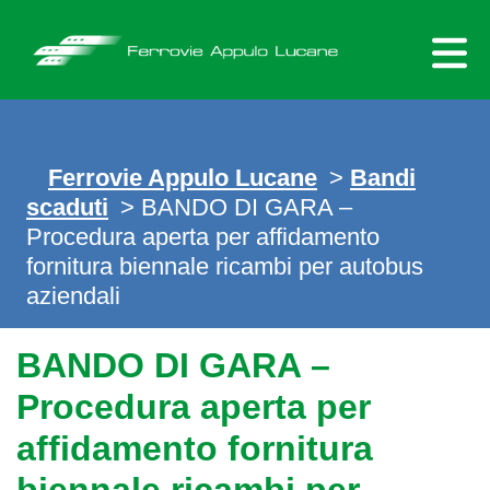
Skip
to
content
Ferrovie Appulo Lucane
>
Bandi
scaduti
>
BANDO DI GARA –
Procedura aperta per affidamento
fornitura biennale ricambi per autobus
aziendali
BANDO DI GARA –
Procedura aperta per
affidamento fornitura