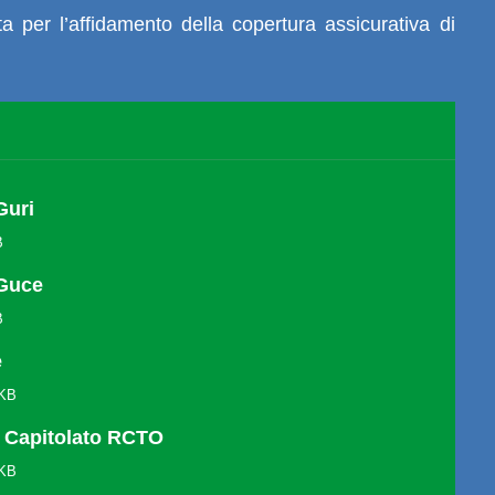
a per l’affidamento della copertura assicurativa di
Guri
B
Guce
B
e
 KB
 - Capitolato RCTO
 KB