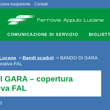
zione trasparente
Contatti
COMUNICAZIONE DI SERVIZIO
BIGLIET
 Lucane
>
Bandi scaduti
>
BANDO DI GARA
urativa FAL
 GARA – copertura
iva FAL
13