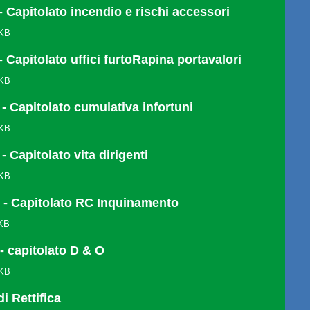
 - Capitolato incendio e rischi accessori
 KB
 - Capitolato uffici furtoRapina portavalori
 KB
I - Capitolato cumulativa infortuni
 KB
I - Capitolato vita dirigenti
 KB
V - Capitolato RC Inquinamento
 KB
 - capitolato D & O
 KB
i Rettifica