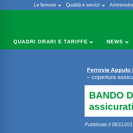
Le ferrovie
Qualità e servizi
Amministra
Skip
to
content
QUADRI ORARI E TARIFFE
NEWS
Ferrovie Appulo
– copertura assic
BANDO DI
assicurat
Pubblicato il 06/11/20