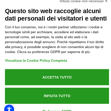
Rifiuta cookie non necessari ✕
Privacy
Questo sito web raccoglie alcuni
dati personali dei visitatori e utenti
Informative GDPR (679/2016)
Con il tuo consenso, noi e i nostri partner utilizziamo i cookie e
Reclami
tecnologie simili per archiviare, accedere ed elaborare i dati
personali come, ad esempio, la visita al sito web o la
personalizzazione degli annunci. Poiché rispettiamo il tuo diritto
Rimborsi ed Indennizzi
alla privacy, è possibile scegliere di non consentire alcuni tipi di
cookie. Clicca su preferenze GDPR per saperne di più.
Contatti
Visualizza la Cookie Policy Completa
ACCETTA TUTTO
Azienda certificata UNI EN ISO 9001:2015
RIFIUTA TUTTO
P.IVA 05538100727 - C.so Italia n.8 70123, BARI