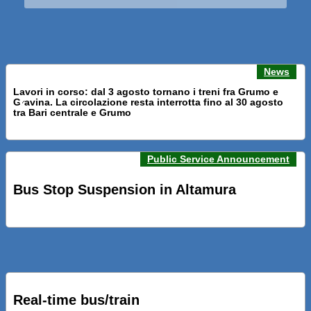
News
Lavori in corso: dal 3 agosto tornano i treni fra Grumo e
Gravina. La circolazione resta interrotta fino al 30 agosto
Previous news
Next n
tra Bari centrale e Grumo
Public Service Announcement
PRESENTATI A BARI NUOVI SERVIZI FALMAPS E LIVECHAT.
INQUADRA IL QR ALLE FERMATE E SEGUI IN TEMPO REALE
Bus Stop Suspension in Altamura
IL TUO BUS ED IL TUO TRENO
PRESENTATO IL PROGETTO DELLA NUOVA PENSILINA DI
BARI CENTRALE “BOERI INTERPRETA AL MEGLIO LA
NOSTRA IDEA DI CONNESSIONE E MOBILITA’”
Real-time bus/train