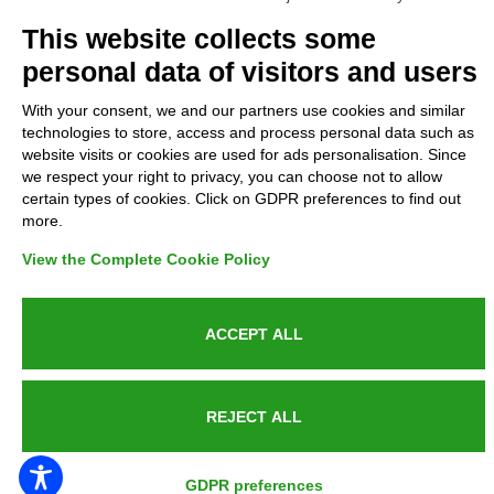
Complaints
This website collects some
personal data of visitors and users
Refunds and Indemnities
With your consent, we and our partners use cookies and similar
technologies to store, access and process personal data such as
Contacts
website visits or cookies are used for ads personalisation. Since
we respect your right to privacy, you can choose not to allow
certain types of cookies. Click on GDPR preferences to find out
more.
Azienda certificata UNI EN ISO 9001:2015
View the Complete Cookie Policy
ACCEPT ALL
P.IVA 05538100727 - C.so Italia n.8 70123, BARI
REJECT ALL
PUBLIC SERVICE ANNOUNCEMENT
GDPR preferences