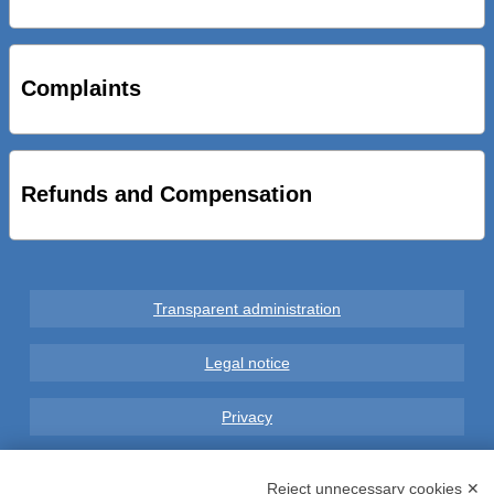
STRADE NUOVE: INAUGURATO SOTTOPASSO
CICLOPEDONALE FAL CONSEGNA ALLA CITTA’ LE NOVE
OPERE DEL PROGETTO
Complaints
AL VIA SERVIZIO DI BIKE SHARING A POTENZA CON
VAIMOO PER UTENTI FAL SCONTI SULL’UTILIZZO DELLE
BICI ELETTRICHE
Refunds and Compensation
Transparent administration
Legal notice
Privacy
GDPR Compliance (679/2016)
Reject unnecessary cookies ✕