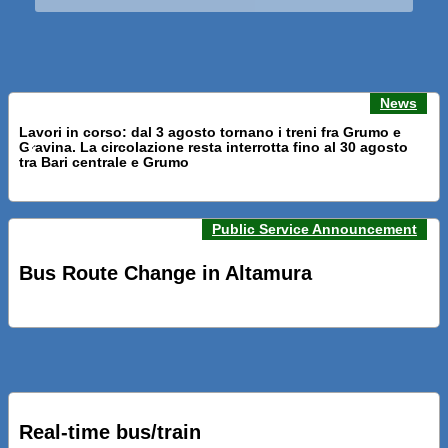
News
Lavori in corso: dal 3 agosto tornano i treni fra Grumo e
Gravina. La circolazione resta interrotta fino al 30 agosto
Previous news
Next n
tra Bari centrale e Grumo
Public Service Announcement
PRESENTATI A BARI NUOVI SERVIZI FALMAPS E LIVECHAT.
INQUADRA IL QR ALLE FERMATE E SEGUI IN TEMPO REALE
Bus Route Change in Altamura
IL TUO BUS ED IL TUO TRENO
PRESENTATO IL PROGETTO DELLA NUOVA PENSILINA DI
BARI CENTRALE “BOERI INTERPRETA AL MEGLIO LA
NOSTRA IDEA DI CONNESSIONE E MOBILITA’”
Real-time bus/train